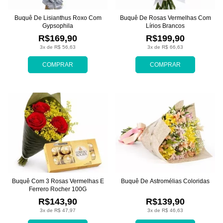
Buquê De Lisianthus Roxo Com
Buquê De Rosas Vermelhas Com
Gypsophila
Lírios Brancos
R$169,90
R$199,90
3x de R$ 56,63
3x de R$ 66,63
COMPRAR
COMPRAR
Buquê Com 3 Rosas Vermelhas E
Buquê De Astromélias Coloridas
Ferrero Rocher 100G
R$143,90
R$139,90
3x de R$ 47,97
3x de R$ 46,63