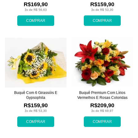
R$169,90
R$159,90
3x de R$ 56,63
3x de R$ 53,30
COMPRAR
COMPRAR
Buquê Com 6 Girassóis E
Buquê Premium Com Lírios
Gypsophila
Vermelhos E Rosas Coloridas
R$159,90
R$209,90
3x de R$ 53,30
3x de R$ 69,97
COMPRAR
COMPRAR