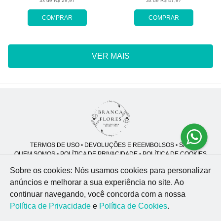
3x de R$ 29,97
3x de R$ 47,97
COMPRAR
COMPRAR
VER MAIS
TERMOS DE USO
•
DEVOLUÇÕES E REEMBOLSOS
•
SAC
QUEM SOMOS
•
POLÍTICA DE PRIVACIDADE
•
POLÍTICA DE COOKIES
Sobre os cookies: Nós usamos cookies para personalizar
anúncios e melhorar a sua experiência no site.
Ao
continuar navegando, você concorda com a nossa
Branca Flores | CNPJ: 46.914.997/0001-96
R. Mal. Rondon, 119 - Jardim Sumare - Ribeirão Preto - SP - 14025-430
Política de Privacidade
e
Política de Cookies
.
WhatsApp: (55) 89926-51
| Telefone: (16) 9 8870-9137