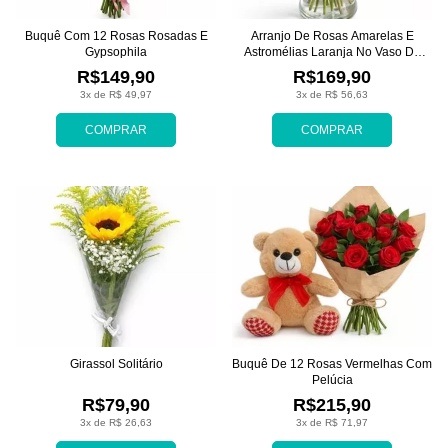
Buquê Com 12 Rosas Rosadas E
Arranjo De Rosas Amarelas E
Gypsophila
Astromélias Laranja No Vaso De
Vidro
R$149,90
R$169,90
3x de R$ 49,97
3x de R$ 56,63
COMPRAR
COMPRAR
Girassol Solitário
Buquê De 12 Rosas Vermelhas Com
Pelúcia
R$79,90
R$215,90
3x de R$ 26,63
3x de R$ 71,97