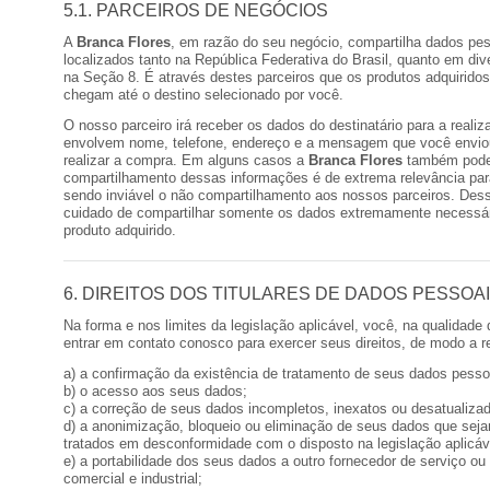
5.1. PARCEIROS DE NEGÓCIOS
A
Branca Flores
, em razão do seu negócio, compartilha dados pes
localizados tanto na República Federativa do Brasil, quanto em di
na Seção 8. É através destes parceiros que os produtos adquirido
chegam até o destino selecionado por você.
O nosso parceiro irá receber os dados do destinatário para a reali
envolvem nome, telefone, endereço e a mensagem que você enviou
realizar a compra. Em alguns casos a
Branca Flores
também poder
compartilhamento dessas informações é de extrema relevância par
sendo inviável o não compartilhamento aos nossos parceiros. Des
cuidado de compartilhar somente os dados extremamente necessári
produto adquirido.
6. DIREITOS DOS TITULARES DE DADOS PESSOA
Na forma e nos limites da legislação aplicável, você, na qualidade 
entrar em contato conosco para exercer seus direitos, de modo a r
a) a confirmação da existência de tratamento de seus dados pesso
b) o acesso aos seus dados;
c) a correção de seus dados incompletos, inexatos ou desatualiza
d) a anonimização, bloqueio ou eliminação de seus dados que sej
tratados em desconformidade com o disposto na legislação aplicáv
e) a portabilidade dos seus dados a outro fornecedor de serviço o
comercial e industrial;