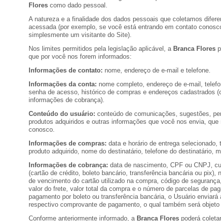
Flores
como dado pessoal.
A natureza e a finalidade dos dados pessoais que coletamos difer
acessada (por exemplo, se você está entrando em contato conosco
simplesmente um visitante do Site).
Nos limites permitidos pela legislação aplicável, a
Branca Flores
p
que por você nos forem informados:
Informações de contato:
nome, endereço de e-mail e telefone.
Informações da conta:
nome completo, endereço de e-mail, telef
senha de acesso, histórico de compras e endereços cadastrados 
informações de cobrança).
Conteúdo do usuário:
conteúdo de comunicações, sugestões, per
produtos adquiridos e outras informações que você nos envia, que
conosco.
Informações de compras:
data e horário de entrega selecionado, 
produto adquirido, nome do destinatário, telefone do destinatário
Informações de cobrança:
data de nascimento, CPF ou CNPJ, cu
(cartão de crédito, boleto bancário, transferência bancária ou pix),
de vencimento do cartão utilizado na compra, código de segurança,
valor do frete, valor total da compra e o número de parcelas de 
pagamento por boleto ou transferência bancária, o Usuário enviará 
respectivo comprovante de pagamento, o qual também será objeto
Conforme anteriormente informado, a
Branca Flores
poderá coleta