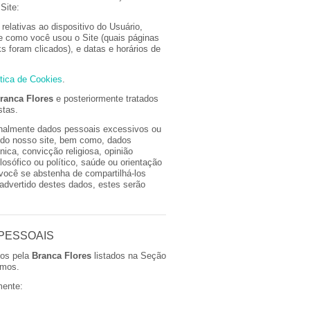
Site:
relativas ao dispositivo do Usuário,
re como você usou o Site (quais páginas
s foram clicados), e datas e horários de
ítica de Cookies
.
ranca Flores
e posteriormente tratados
stas.
onalmente dados pessoais excessivos ou
o do nosso site, bem como, dados
nica, convicção religiosa, opinião
filosófico ou político, saúde ou orientação
você se abstenha de compartilhá-los
advertido destes dados, estes serão
 PESSOAIS
dos pela
Branca Flores
listados na Seção
amos.
mente: