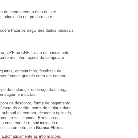
em de acordo com a área do site
, adquirindo um produto ou é
oderá́ tratar os seguintes dados pessoais
one, CPF ou CNPJ, data de nascimento,
(conforme informações de compras e
guntas, comentários, feedback de
 nos fornece quando entra em contato
tipo de endereço, endereço de entrega,
, mensagem em cartão.
pom de desconto, forma de pagamento
 número do cartão, nome do titular e data
 subtotal da compra, desconto aplicado,
pagamento selecionada. Em caso de
ao endereço de e-mail indicado o
 de Tratamento pela
Branca Flores
.
r automaticamente as informações