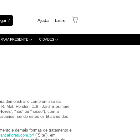
Ajuda
Entre
gar ?
 PARA PRESENTE
CIDADES
 para demonstrar o compromisso da
 R. Mal. Rondon, 119 - Jardim Sumare,
Flores
”, “nós” ou “nosso”), com a
suários, sendo estes os titulares dos
amento e demais formas de tratamento e
brancaflores.com.br/
(“Site”), em