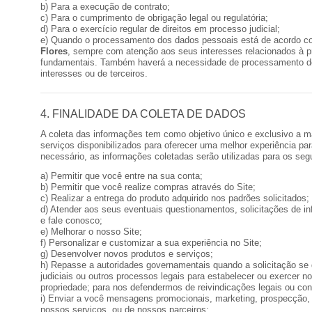
b) Para a execução de contrato;
c) Para o cumprimento de obrigação legal ou regulatória;
d) Para o exercício regular de direitos em processo judicial;
e) Quando o processamento dos dados pessoais está de acordo co
Flores
, sempre com atenção aos seus interesses relacionados à pr
fundamentais. Também haverá a necessidade de processamento de
interesses ou de terceiros.
4. FINALIDADE DA COLETA DE DADOS
A coleta das informações tem como objetivo único e exclusivo a 
serviços disponibilizados para oferecer uma melhor experiência pa
necessário, as informações coletadas serão utilizadas para os segu
a) Permitir que você entre na sua conta;
b) Permitir que você realize compras através do Site;
c) Realizar a entrega do produto adquirido nos padrões solicitados;
d) Atender aos seus eventuais questionamentos, solicitações de i
e fale conosco;
e) Melhorar o nosso Site;
f) Personalizar e customizar a sua experiência no Site;
g) Desenvolver novos produtos e serviços;
h) Repasse a autoridades governamentais quando a solicitação se 
judiciais ou outros processos legais para estabelecer ou exercer no
propriedade; para nos defendermos de reivindicações legais ou conf
i) Enviar a você mensagens promocionais, marketing, prospecção,
nossos serviços, ou de nossos parceiros;