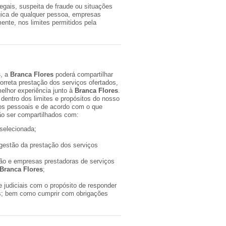
legais, suspeita de fraude ou situações
gica de qualquer pessoa, empresas
mente, nos limites permitidos pela
4, a
Branca Flores
poderá compartilhar
orreta prestação dos serviços ofertados,
lhor experiência junto à
Branca Flores
.
dentro dos limites e propósitos do nosso
os pessoais e de acordo com o que
ão ser compartilhados com:
 selecionada;
 gestão da prestação dos serviços
ção e empresas prestadoras de serviços
Branca Flores
;
 e judiciais com o propósito de responder
ais; bem como cumprir com obrigações