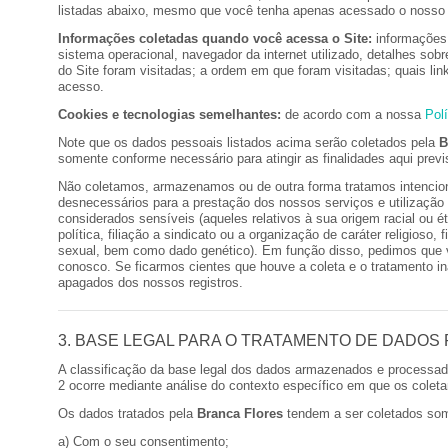
listadas abaixo, mesmo que você tenha apenas acessado o nosso 
Informações coletadas quando você acessa o Site:
informações 
sistema operacional, navegador da internet utilizado, detalhes sob
do Site foram visitadas; a ordem em que foram visitadas; quais link
acesso.
Cookies e tecnologias semelhantes:
de acordo com a nossa
Pol
Note que os dados pessoais listados acima serão coletados pela
B
somente conforme necessário para atingir as finalidades aqui previ
Não coletamos, armazenamos ou de outra forma tratamos intenci
desnecessários para a prestação dos nossos serviços e utilizaçã
considerados sensíveis (aqueles relativos à sua origem racial ou ét
política, filiação a sindicato ou a organização de caráter religioso, 
sexual, bem como dado genético). Em função disso, pedimos que 
conosco. Se ficarmos cientes que houve a coleta e o tratamento in
apagados dos nossos registros.
3. BASE LEGAL PARA O TRATAMENTO DE DADOS
A classificação da base legal dos dados armazenados e processa
2 ocorre mediante análise do contexto específico em que os colet
Os dados tratados pela
Branca Flores
tendem a ser coletados so
a) Com o seu consentimento;