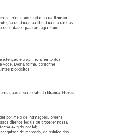
m os interesses legítimos da
Branca
oteção de dados ou liberdades e direitos
 seus dados para proteger seus
manutenção e o aprimoramento dos
ra você. Desta forma, conforme
intes propósitos:
nformações sobre o site da
Branca Flores
der por meio de intimações, ordens
ssos direitos legais ou proteger nossa
orme exigido por lei;
 pesquisas de mercado, de opinião dos