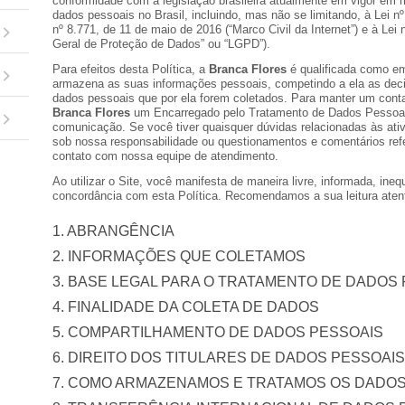
conformidade com a legislação brasileira atualmente em vigor em m
dados pessoais no Brasil, incluindo, mas não se limitando, à Lei nº
nº 8.771, de 11 de maio de 2016 (“Marco Civil da Internet”) e à Lei
Geral de Proteção de Dados” ou “LGPD”).
Para efeitos desta Política, a
Branca Flores
é qualificada como e
armazena as suas informações pessoais, competindo a ela as deci
dados pessoais que por ela forem coletados. Para manter um conta
Branca Flores
um Encarregado pelo Tratamento de Dados Pessoais
comunicação. Se você tiver quaisquer dúvidas relacionadas às ati
sob nossa responsabilidade ou questionamentos e comentários refer
contato com nossa equipe de atendimento.
Ao utilizar o Site, você manifesta de maneira livre, informada, ineq
concordância com esta Política. Recomendamos a sua leitura aten
1. ABRANGÊNCIA
2. INFORMAÇÕES QUE COLETAMOS
3. BASE LEGAL PARA O TRATAMENTO DE DADOS
4. FINALIDADE DA COLETA DE DADOS
5. COMPARTILHAMENTO DE DADOS PESSOAIS
6. DIREITO DOS TITULARES DE DADOS PESSOAIS
7. COMO ARMAZENAMOS E TRATAMOS OS DADOS