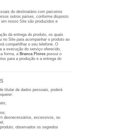
soais do destinatário com parceiros
versos outros países, conforme disposto
s em nosso Site são produzidos e
zação da entrega do produto, os quais
 no Site para acompanhar o produto ao
á compartilhar o seu telefone. O
a a execução do serviço oferecido,
sa forma, a
Branca Flores
possui o
os para a produção e a entrega do
IS
de titular de dados pessoais, poderá
equerer:
ais;
dos;
am desnecessários, excessivos, ou
el;
u produto, observados os segredos