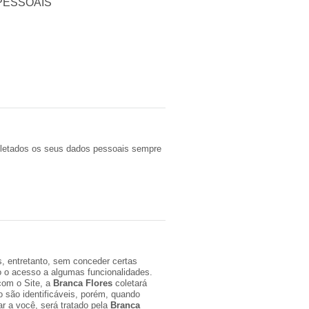
PESSOAIS
coletados os seus dados pessoais sempre
, entretanto, sem conceder certas
o o acesso a algumas funcionalidades.
com o Site, a
Branca Flores
coletará
 são identificáveis, porém, quando
 a você, será tratado pela
Branca