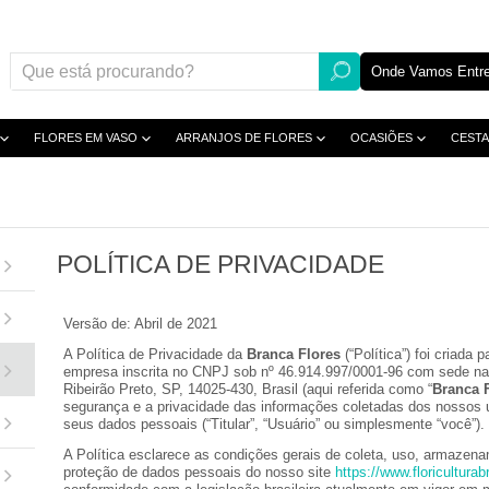
Onde Vamos Entre
FLORES EM VASO
ARRANJOS DE FLORES
OCASIÕES
CESTA
POLÍTICA DE PRIVACIDADE
Versão de: Abril de 2021
A Política de Privacidade da
Branca Flores
(“Política”) foi criada
empresa inscrita no CNPJ sob nº 46.914.997/0001-96 com sede na
Ribeirão Preto, SP, 14025-430, Brasil (aqui referida como “
Branca 
segurança e a privacidade das informações coletadas dos nossos u
seus dados pessoais (“Titular”, “Usuário” ou simplesmente “você”).
A Política esclarece as condições gerais de coleta, uso, armazen
proteção de dados pessoais do nosso site
https://www.floricultura