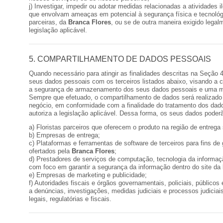
j) Investigar, impedir ou adotar medidas relacionadas a atividades i
que envolvam ameaças em potencial à segurança física e tecnoló
parceiras, da
Branca Flores
, ou se de outra maneira exigido legal
legislação aplicável.
5. COMPARTILHAMENTO DE DADOS PESSOAIS
Quando necessário para atingir as finalidades descritas na Seção 
seus dados pessoais com os terceiros listados abaixo, visando a c
a segurança de armazenamento dos seus dados pessoais e uma me
Sempre que efetuado, o compartilhamento de dados será realizado 
negócio, em conformidade com a finalidade do tratamento dos dad
autoriza a legislação aplicável. Dessa forma, os seus dados poder
a) Floristas parceiros que oferecem o produto na região de entrega
b) Empresas de entrega;
c) Plataformas e ferramentas de software de terceiros para fins de
ofertados pela
Branca Flores
;
d) Prestadores de serviços de computação, tecnologia da informa
com foco em garantir a segurança da informação dentro do site da
e) Empresas de marketing e publicidade;
f) Autoridades fiscais e órgãos governamentais, policiais, públicos
a denúncias, investigações, medidas judiciais e processos judici
legais, regulatórias e fiscais.