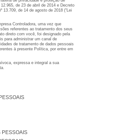
atéria de privacidade e proteção de
 12.965, de 23 de abril de 2014 e Decreto
 nº 13.709, de 14 de agosto de 2018 (“Lei
mpresa Controladora, uma vez que
sões referentes ao tratamento dos seus
to direto com você, foi designado pela
 para administrar um canal de
vidades de tratamento de dados pessoais
entes à presente Política, por entre em
uívoca, expressa e integral a sua
ta.
 PESSOAIS
 PESSOAIS