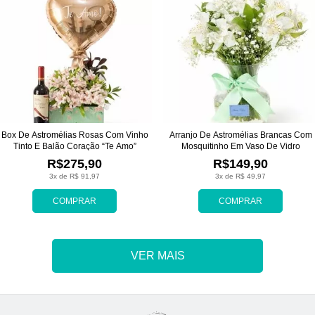
Box De Astromélias Rosas Com Vinho
Arranjo De Astromélias Brancas Com
Tinto E Balão Coração “Te Amo”
Mosquitinho Em Vaso De Vidro
R$275,90
R$149,90
3x de R$ 91,97
3x de R$ 49,97
COMPRAR
COMPRAR
VER MAIS