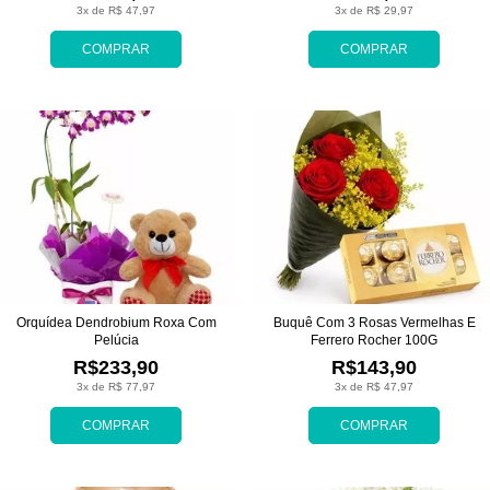
3x de R$ 47,97
3x de R$ 29,97
COMPRAR
COMPRAR
Orquídea Dendrobium Roxa Com
Buquê Com 3 Rosas Vermelhas E
Pelúcia
Ferrero Rocher 100G
R$233,90
R$143,90
3x de R$ 77,97
3x de R$ 47,97
COMPRAR
COMPRAR