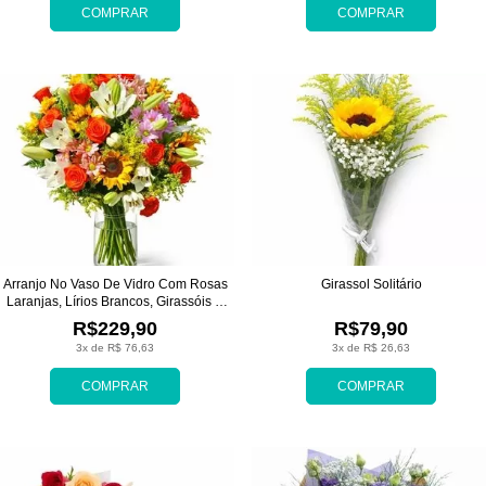
COMPRAR
COMPRAR
Arranjo No Vaso De Vidro Com Rosas
Girassol Solitário
Laranjas, Lírios Brancos, Girassóis E
Margaridas
R$229,90
R$79,90
3x de R$ 76,63
3x de R$ 26,63
COMPRAR
COMPRAR