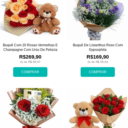
Buquê Com 20 Rosas Vermelhas E
Buquê De Lisianthus Roxo Com
Champagne Com Urso De Pelúcia
Gypsophila
R$269,90
R$169,90
3x de R$ 89,97
3x de R$ 56,63
COMPRAR
COMPRAR