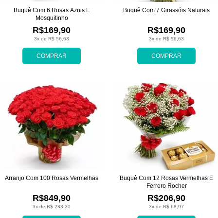
Buquê Com 6 Rosas Azuis E
Buquê Com 7 Girassóis Naturais
Mosquitinho
R$169,90
R$169,90
3x de R$ 56,63
3x de R$ 56,63
COMPRAR
COMPRAR
Arranjo Com 100 Rosas Vermelhas
Buquê Com 12 Rosas Vermelhas E
Ferrero Rocher
R$849,90
R$206,90
3x de R$ 283,30
3x de R$ 68,97