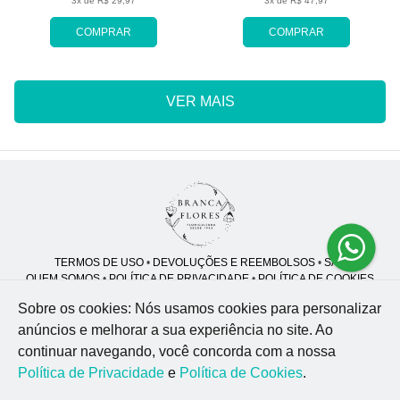
3x de R$ 29,97
3x de R$ 47,97
COMPRAR
COMPRAR
VER MAIS
TERMOS DE USO
•
DEVOLUÇÕES E REEMBOLSOS
•
SAC
QUEM SOMOS
•
POLÍTICA DE PRIVACIDADE
•
POLÍTICA DE COOKIES
Sobre os cookies: Nós usamos cookies para personalizar
anúncios e melhorar a sua experiência no site.
Ao
continuar navegando, você concorda com a nossa
Branca Flores | CNPJ: 46.914.997/0001-96
R. Mal. Rondon, 119 - Jardim Sumare - Ribeirão Preto - SP - 14025-430
Política de Privacidade
e
Política de Cookies
.
WhatsApp: (55) 89926-51
| Telefone: (16) 9 8870-9137