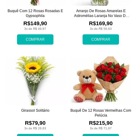
Buquê Com 12 Rosas Rosadas E
Arranjo De Rosas Amarelas E
Gypsophila
Astromélias Laranja No Vaso De
Vidro
R$149,90
R$169,90
3x de R$ 49,97
3x de R$ 56,63
COMPRAR
COMPRAR
Girassol Solitário
Buquê De 12 Rosas Vermelhas Com
Pelúcia
R$79,90
R$215,90
3x de R$ 26,63
3x de R$ 71,97