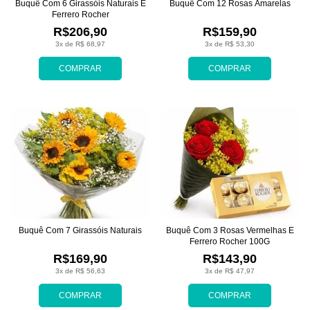
Buquê Com 6 Girassóis Naturais E
Buquê Com 12 Rosas Amarelas
Ferrero Rocher
R$206,90
R$159,90
3x de R$ 68,97
3x de R$ 53,30
COMPRAR
COMPRAR
Buquê Com 7 Girassóis Naturais
Buquê Com 3 Rosas Vermelhas E
Ferrero Rocher 100G
R$169,90
R$143,90
3x de R$ 56,63
3x de R$ 47,97
COMPRAR
COMPRAR