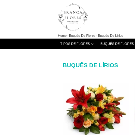
Home
Buquês De Flores
Buquês De Lírios
TIPOS DE FLORES
BUQUÊS DE FLORES
BUQUÊS DE LÍRIOS