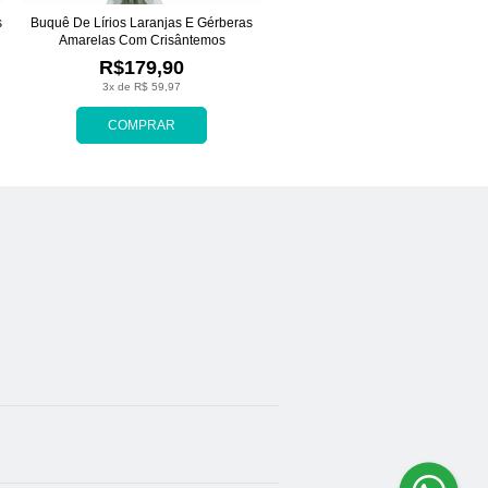
s
Buquê De Lírios Laranjas E Gérberas
Amarelas Com Crisântemos
R$179,90
3x de R$ 59,97
COMPRAR