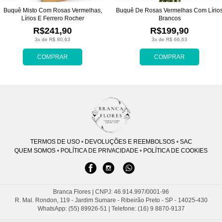
Buquê Misto Com Rosas Vermelhas,
Buquê De Rosas Vermelhas Com Lírio
Lírios E Ferrero Rocher
Brancos
R$241,90
R$199,90
3x de R$ 80,63
3x de R$ 66,63
COMPRAR
COMPRAR
TERMOS DE USO
•
DEVOLUÇÕES E REEMBOLSOS
•
SAC
QUEM SOMOS
•
POLÍTICA DE PRIVACIDADE
•
POLÍTICA DE COOKIES
Branca Flores | CNPJ: 46.914.997/0001-96
R. Mal. Rondon, 119 - Jardim Sumare - Ribeirão Preto - SP - 14025-430
WhatsApp: (55) 89926-51
| Telefone: (16) 9 8870-9137