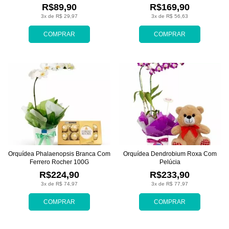
Vidro
R$89,90
R$169,90
3x de R$ 29,97
3x de R$ 56,63
COMPRAR
COMPRAR
Orquídea Phalaenopsis Branca Com
Orquídea Dendrobium Roxa Com
Ferrero Rocher 100G
Pelúcia
R$224,90
R$233,90
3x de R$ 74,97
3x de R$ 77,97
COMPRAR
COMPRAR