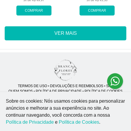
3x de R$ 49,97
3x de R$ 43,30
COMPRAR
COMPRAR
VER MAIS
TERMOS DE USO
•
DEVOLUÇÕES E REEMBOLSOS
•
SAC
QUEM SOMOS
•
POLÍTICA DE PRIVACIDADE
•
POLÍTICA DE COOKIES
Sobre os cookies: Nós usamos cookies para personalizar
anúncios e melhorar a sua experiência no site.
Ao
continuar navegando, você concorda com a nossa
Branca Flores | CNPJ: 46.914.997/0001-96
R. Mal. Rondon, 119 - Jardim Sumare - Ribeirão Preto - SP - 14025-430
Política de Privacidade
e
Política de Cookies
.
WhatsApp: (55) 89926-51
| Telefone: (16) 9 8870-9137