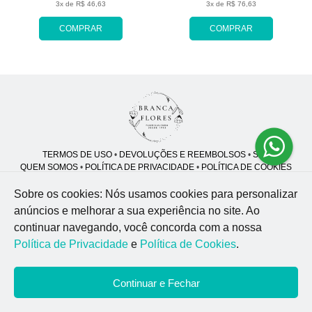
3x de R$ 46,63
3x de R$ 76,63
COMPRAR
COMPRAR
TERMOS DE USO
•
DEVOLUÇÕES E REEMBOLSOS
•
SAC
QUEM SOMOS
•
POLÍTICA DE PRIVACIDADE
•
POLÍTICA DE COOKIES
Sobre os cookies: Nós usamos cookies para personalizar
anúncios e melhorar a sua experiência no site.
Ao
Branca Flores | CNPJ: 46.914.997/0001-96
continuar navegando, você concorda com a nossa
R. Mal. Rondon, 119 - Jardim Sumare - Ribeirão Preto - SP - 14025-430
Política de Privacidade
e
Política de Cookies
.
WhatsApp: (55) 89926-51
| Telefone: (16) 9 8870-9137
© 2026 - Todos os direitos reservados - Desenvolvido por
BEX Soluções
Continuar e Fechar
Inteligentes