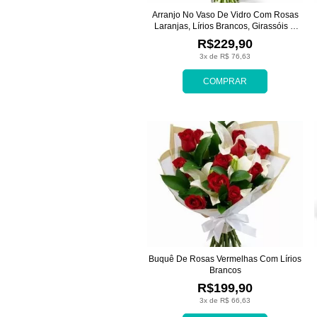
Arranjo No Vaso De Vidro Com Rosas
Laranjas, Lírios Brancos, Girassóis E
Margaridas
R$229,90
3x de R$ 76,63
COMPRAR
Buquê De Rosas Vermelhas Com Lírios
Brancos
R$199,90
3x de R$ 66,63