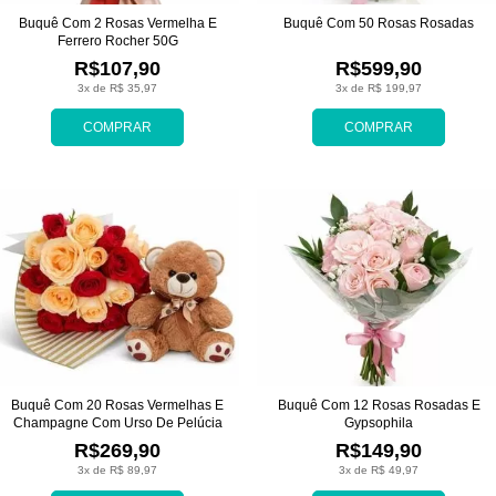
Buquê Com 2 Rosas Vermelha E
Buquê Com 50 Rosas Rosadas
Ferrero Rocher 50G
R$107,90
R$599,90
3x de R$ 35,97
3x de R$ 199,97
COMPRAR
COMPRAR
Buquê Com 20 Rosas Vermelhas E
Buquê Com 12 Rosas Rosadas E
Champagne Com Urso De Pelúcia
Gypsophila
R$269,90
R$149,90
3x de R$ 89,97
3x de R$ 49,97