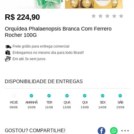
R$ 224,90
Orquídea Phalaenopsis Branca Com Ferrero
Rocher 100G
Frete grátis para entrega comercial
Entregamos no mesmo dia para todo Brasil!
Em até 3x sem juros
DISPONIBILIDADE DE ENTREGAS
HOJE
AMANHÃ
TER
QUA
QUI
SEX
SÁB
09/08
10/08
11/08
12/08
13/08
14/08
15/08
...
GOSTOU? COMPARTILHE!