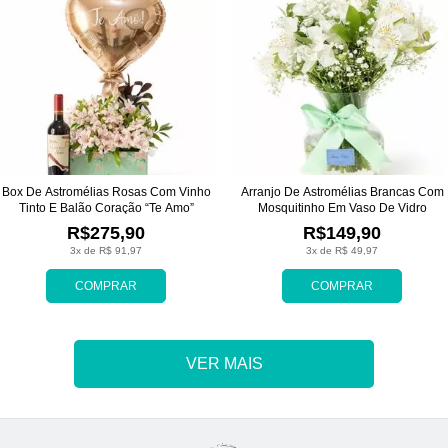
Box De Astromélias Rosas Com Vinho
Arranjo De Astromélias Brancas Com
Tinto E Balão Coração “Te Amo”
Mosquitinho Em Vaso De Vidro
R$275,90
R$149,90
3x de R$ 91,97
3x de R$ 49,97
COMPRAR
COMPRAR
VER MAIS