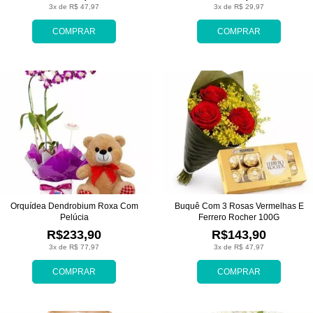
3x de R$ 47,97
3x de R$ 29,97
COMPRAR
COMPRAR
Orquídea Dendrobium Roxa Com
Buquê Com 3 Rosas Vermelhas E
Pelúcia
Ferrero Rocher 100G
R$233,90
R$143,90
3x de R$ 77,97
3x de R$ 47,97
COMPRAR
COMPRAR