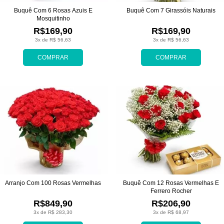
Buquê Com 6 Rosas Azuis E
Buquê Com 7 Girassóis Naturais
Mosquitinho
R$169,90
R$169,90
3x de R$ 56,63
3x de R$ 56,63
COMPRAR
COMPRAR
Arranjo Com 100 Rosas Vermelhas
Buquê Com 12 Rosas Vermelhas E
Ferrero Rocher
R$849,90
R$206,90
3x de R$ 283,30
3x de R$ 68,97