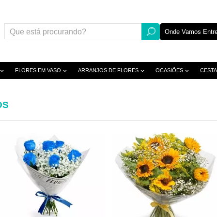
Onde Vamos Entre
FLORES EM VASO
ARRANJOS DE FLORES
OCASIÕES
CESTA
OS