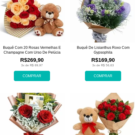
Buquê Com 20 Rosas Vermelhas E
Buquê De Lisianthus Roxo Com
Champagne Com Urso De Pelúcia
Gypsophila
R$269,90
R$169,90
3x de R$ 89,97
3x de R$ 56,63
COMPRAR
COMPRAR