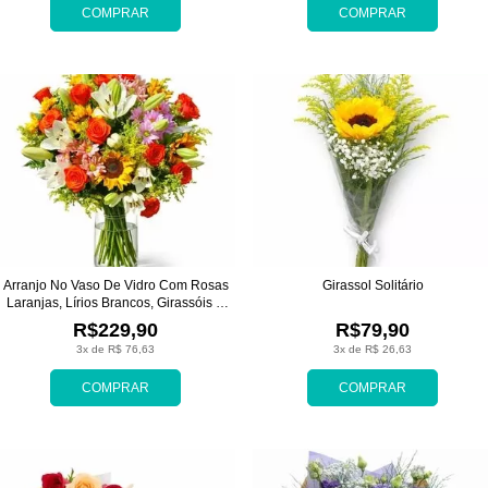
COMPRAR
COMPRAR
Arranjo No Vaso De Vidro Com Rosas
Girassol Solitário
Laranjas, Lírios Brancos, Girassóis E
Margaridas
R$229,90
R$79,90
3x de R$ 76,63
3x de R$ 26,63
COMPRAR
COMPRAR